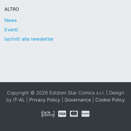
ALTRO
News
Eventi
Iscriviti alla newsletter
Copyright © 2026 Edizioni Star Comics s.r.l. | Design
by
IT-AL
|
Privacy Policy
|
Governance
|
Cookie Policy