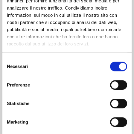
annunci, per fornire funzionalità dei social media e per
analizzare il nostro traffico. Condividiamo inoltre
informazioni sul modo in cui utilizza il nostro sito con i
nostri partner che si occupano di analisi dei dati web,
pubblicità e social media, i quali potrebbero combinarle
con altre informazioni che ha fornito loro o che hanno
raccolto dal suo utilizzo dei loro servizi.
Selezione
Necessari
del
consenso
Preferenze
A COUPLE OF CUCKOOS n. 22
Statistiche
29/09/2026
Marketing