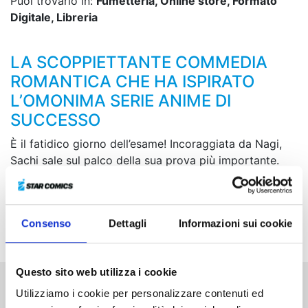
Puoi trovarlo in:
Fumetteria, Online store, Formato
Digitale, Libreria
LA SCOPPIETTANTE COMMEDIA
ROMANTICA CHE HA ISPIRATO
L’OMONIMA SERIE ANIME DI
SUCCESSO
È il fatidico giorno dell’esame! Incoraggiata da Nagi,
Sachi sale sul palco della sua prova più importante.
Riuscirà a superarla e a ottenere una risposta alla sua
dichiarazione? Nel frattempo, arriva la dolce stagione
di San Valentino... Davanti a tanti cioccolati unici e
Consenso
Dettagli
Informazioni sui cookie
caratteristici, di chi sarà quello che sceglierà Nagi?
Questo sito web utilizza i cookie
Utilizziamo i cookie per personalizzare contenuti ed
Altri volumi della serie