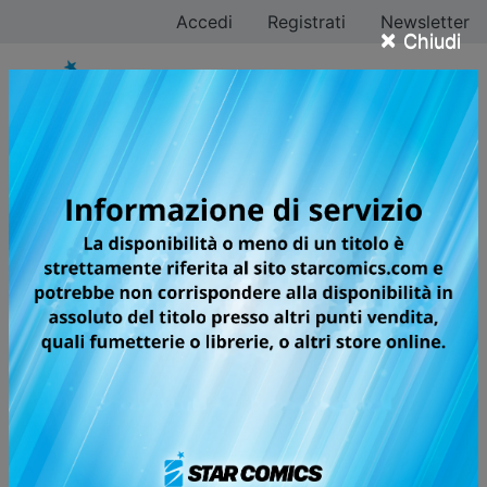
Accedi
Registrati
Newsletter
×
Chiudi
Tutti i fumetti della
categoria Valiant