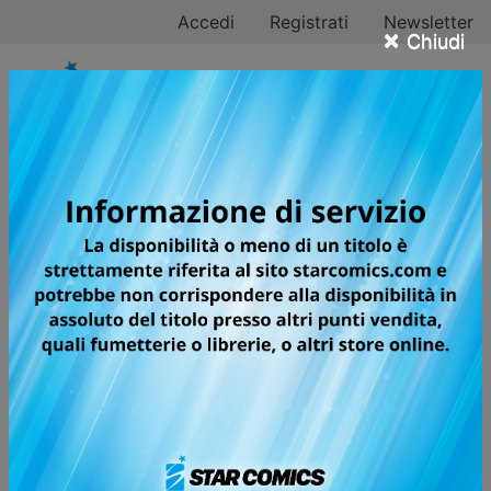
Accedi
Registrati
Newsletter
×
Chiudi
Tutti i fumetti della
categoria Manga /
Shojo
Pagina 9 di 26