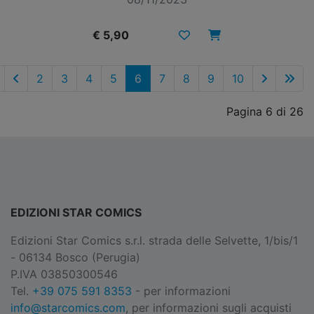
€ 5,90
2
3
4
5
6
7
8
9
10
Pagina 6 di 26
EDIZIONI STAR COMICS
Edizioni Star Comics s.r.l. strada delle Selvette, 1/bis/1
- 06134 Bosco (Perugia)
P.IVA 03850300546
Tel.
+39 075 591 8353
- per informazioni
info@starcomics.com
, per informazioni sugli acquisti