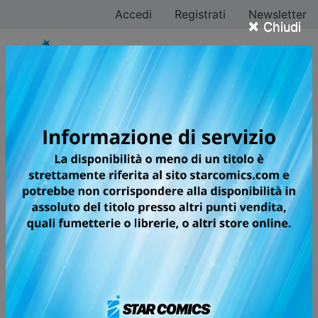
Accedi
Registrati
Newsletter
×
Chiudi
Tutti i fumetti della
categoria Manga /
Shojo
Pagina 6 di 26