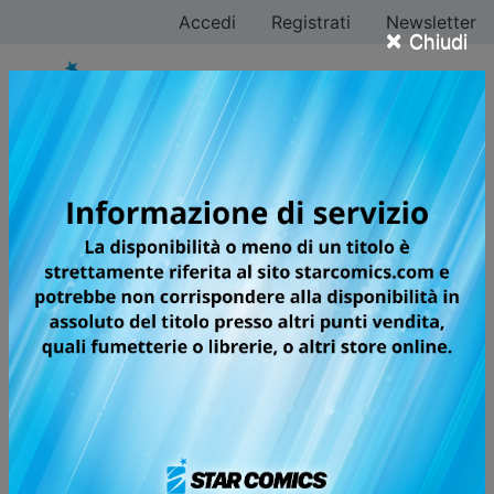
Accedi
Registrati
Newsletter
×
Chiudi
Tutti i fumetti della
categoria Manga /
Shojo