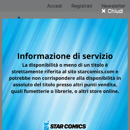
Accedi
Registrati
Newsletter
×
Chiudi
Tutti i fumetti della
categoria Manga /
Seinen