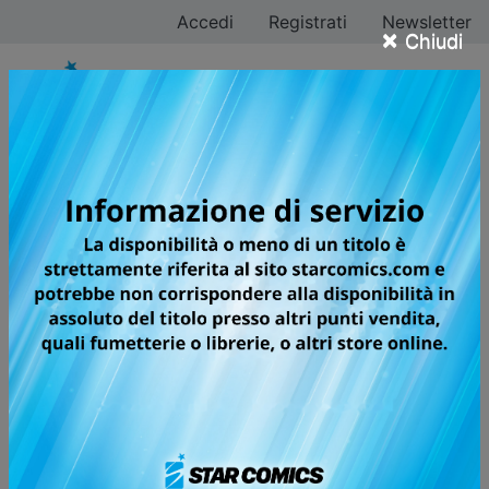
Accedi
Registrati
Newsletter
×
Chiudi
Tutti i fumetti della
categoria Manga /
Seinen
Pagina 4 di 52