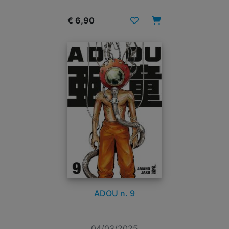
€ 6,90
ADOU n. 9
04/03/2025