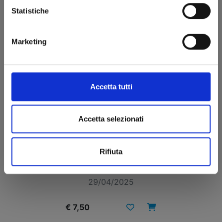
Statistiche
Marketing
Accetta tutti
Accetta selezionati
HEAVENLY DELUSION n. 11
Rifiuta
29/04/2025
€ 7,50