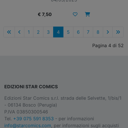
€ 7,50
1
2
3
4
5
6
7
8
Pagina 4 di 52
EDIZIONI STAR COMICS
Edizioni Star Comics s.r.l. strada delle Selvette, 1/bis/1
- 06134 Bosco (Perugia)
P.IVA 03850300546
Tel.
+39 075 591 8353
- per informazioni
info@starcomics.com
, per informazioni sugli acquisti