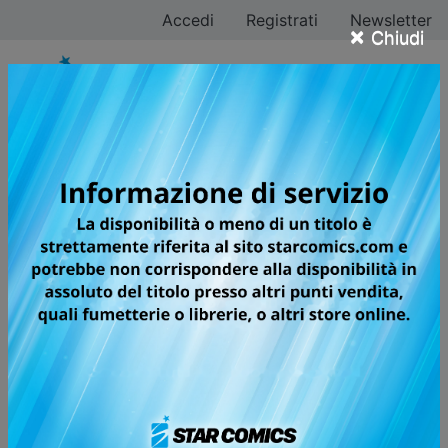
Accedi
Registrati
Newsletter
×
Chiudi
Tutti i fumetti della
categoria Manga /
Global