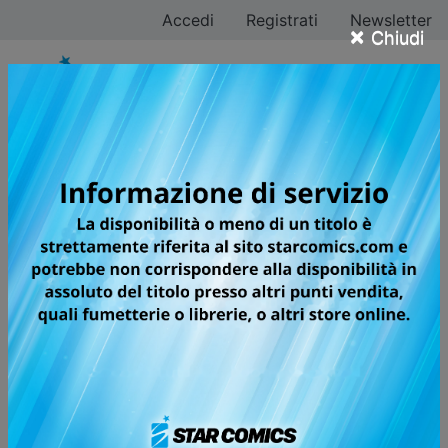
Accedi
Registrati
Newsletter
×
Chiudi
Tutti i fumetti della
categoria Comics