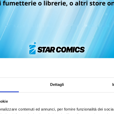
FUSHIGI YUUGI n. 5
FUSHIGI YUUGI n. 4
19/05/2026
17/03/2026
Dettagli
 12,90
€ 12,90
ookie
nalizzare contenuti ed annunci, per fornire funzionalità dei socia