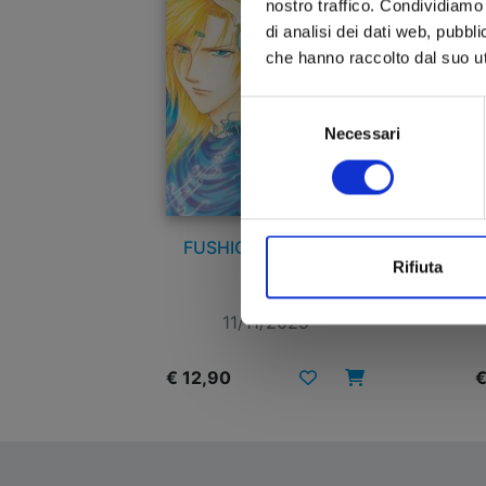
nostro traffico. Condividiamo 
di analisi dei dati web, pubbl
che hanno raccolto dal suo uti
Selezione
Necessari
del
consenso
FUSHIGI YUUGI n. 2
Rifiuta
11/11/2025
€ 12,90
€