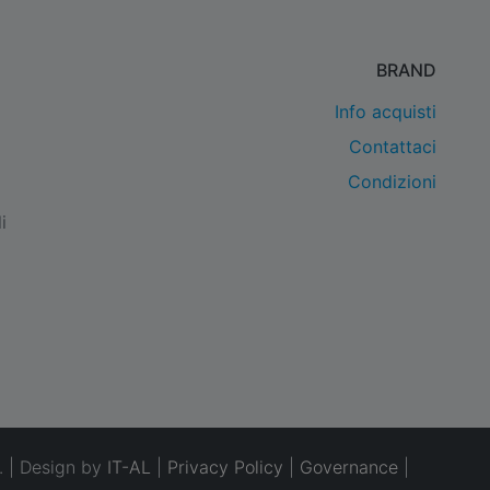
BRAND
Info acquisti
Contattaci
Condizioni
i
. | Design by
IT-AL
|
Privacy Policy
|
Governance
|