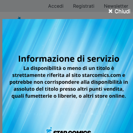
Accedi
Registrati
Newsletter
×
Chiudi
Yuki Sato
Tutti i fumetti