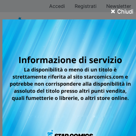
Accedi
Registrati
Newsletter
×
Chiudi
Yugiri Aica
Tutti i fumetti