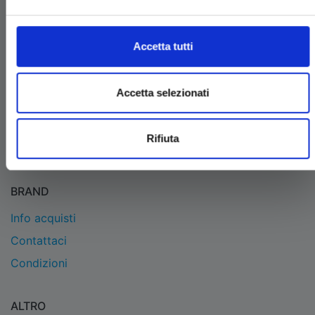
EDIZIONI STAR COMICS
Edizioni Star Comics s.r.l. strada delle Selvette, 1/bis/1
Accetta tutti
- 06134 Bosco (Perugia)
P.IVA 03850300546
Tel.
+39 075 591 8353
- per informazioni
Accetta selezionati
info@starcomics.com
, per informazioni sugli acquisti
acquistaonline@starcomics.com
Rifiuta
BRAND
Info acquisti
Contattaci
Condizioni
ALTRO