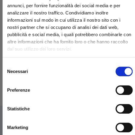
annunci, per fornire funzionalità dei social media e per
analizzare il nostro traffico. Condividiamo inoltre
informazioni sul modo in cui utilizza il nostro sito con i
nostri partner che si occupano di analisi dei dati web,
pubblicità e social media, i quali potrebbero combinarle con
altre informazioni che ha fornito loro o che hanno raccolto
dal suo utilizzo dei loro servizi.
RE-LIVING MY LIFE WITH A BOYFRIEND WHO
DOESN'T REMEMBER ME n. 1
Selezione
Necessari
19/05/2026
del
consenso
€ 7,50
Preferenze
Statistiche
Marketing