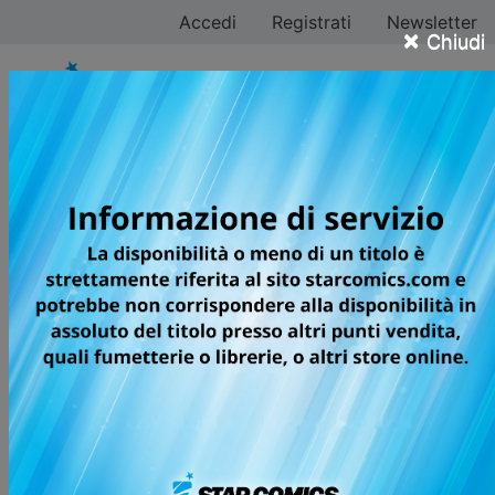
Accedi
Registrati
Newsletter
×
Chiudi
Yoshihiro Togashi
Tutti i fumetti