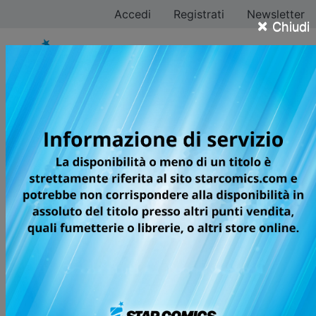
Accedi
Registrati
Newsletter
×
Chiudi
Waki Yamato
Tutti i fumetti