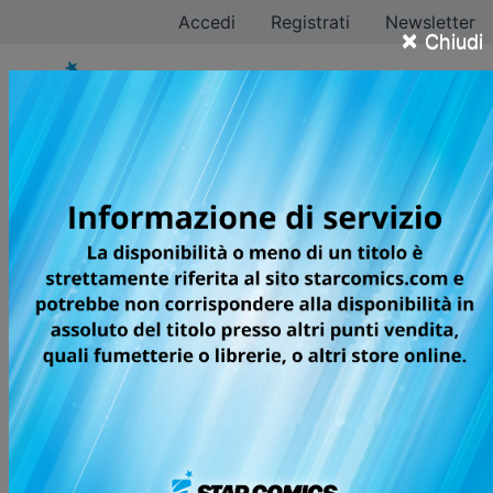
Accedi
Registrati
Newsletter
×
Chiudi
Tomoya Harikawa
Tutti i fumetti