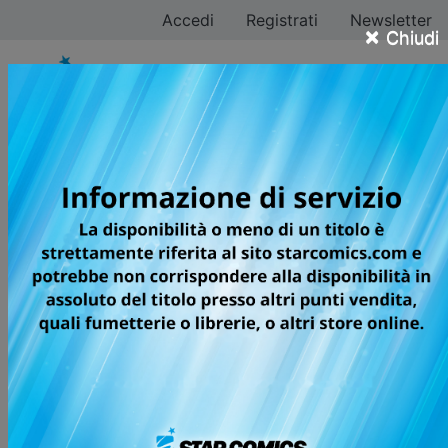
Accedi
Registrati
Newsletter
×
Chiudi
Ryoma Kitada
Tutti i fumetti