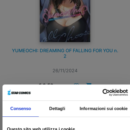
YUMEOCHI: DREAMING OF FALLING FOR YOU n.
2
26/11/2024
€ 6,50
Consenso
Dettagli
Informazioni sui cookie
Questo sito web utilizza i cookie