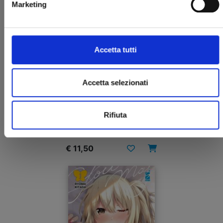
Marketing
Accetta tutti
Accetta selezionati
YUMEOCHI: DREAMING OF FALLING FOR YOU n.
1
LIMITED EDITION CON BOX
Rifiuta
29/10/2024
€ 11,50