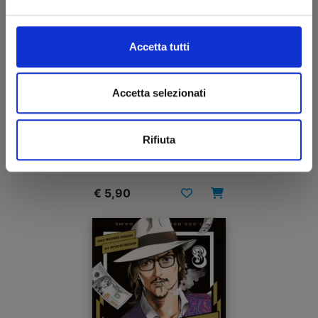
Accetta tutti
Accetta selezionati
DR.STONE n. 24
Rifiuta
28/06/2023
€ 5,90