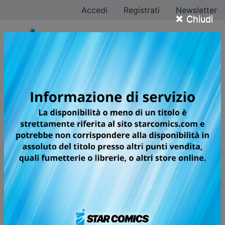
Accedi
Registrati
Newsletter
×
Chiudi
Riichiro Inagaki
Tutti i fumetti