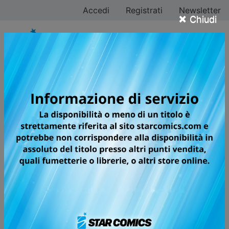
Accedi
Registrati
Newsletter
×
Chiudi
Riichiro Inagaki
Tutti i fumetti
Pagina 2 di 2