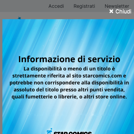
Accedi
Registrati
Newsletter
×
Chiudi
Posuka Demizu
Tutti i fumetti