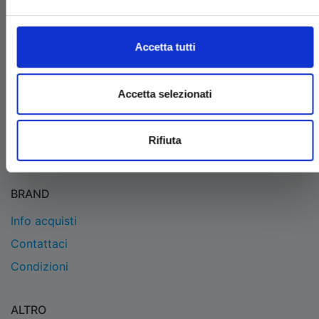
EDIZIONI STAR COMICS
Edizioni Star Comics s.r.l. strada delle Selvette, 1/bis/1
Accetta tutti
- 06134 Bosco (Perugia)
P.IVA 03850300546
Tel.
+39 075 591 8353
- per informazioni
Accetta selezionati
info@starcomics.com
, per informazioni sugli acquisti
acquistaonline@starcomics.com
Rifiuta
BRAND
Info acquisti
Contattaci
Condizioni
ALTRO