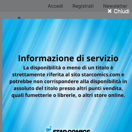
Accedi
Registrati
Newsletter
×
Chiudi
Nagisa Furuya
Tutti i fumetti