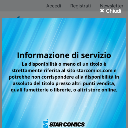
Accedi
Registrati
Newsletter
×
Chiudi
Muneyuki Kaneshiro
Tutti i fumetti
Pagina 2 di 2