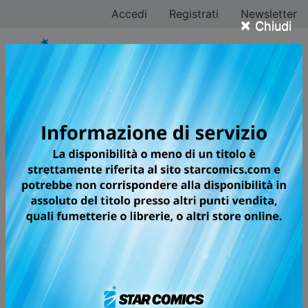
Accedi
Registrati
Newsletter
×
Chiudi
Miki Yoshikawa
Tutti i fumetti