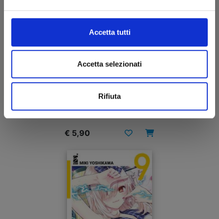
Accetta tutti
Accetta selezionati
A COUPLE OF CUCKOOS n. 10
Rifiuta
04/06/2024
€ 5,90