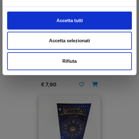
Accetta tutti
Accetta selezionati
I CAVALIERI DELLO ZODIACO – SAINT SEIYA
FINAL EDITION n. 2
Rifiuta
30/11/2022
€ 7,90