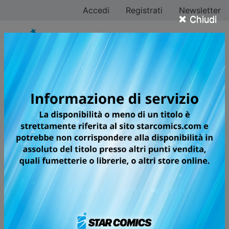
Accedi
Registrati
Newsletter
×
Chiudi
Masami Kurumada
Tutti i fumetti