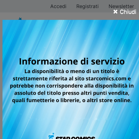
Accedi
Registrati
Newsletter
×
Chiudi
Masakazu Ishiguro
Tutti i fumetti