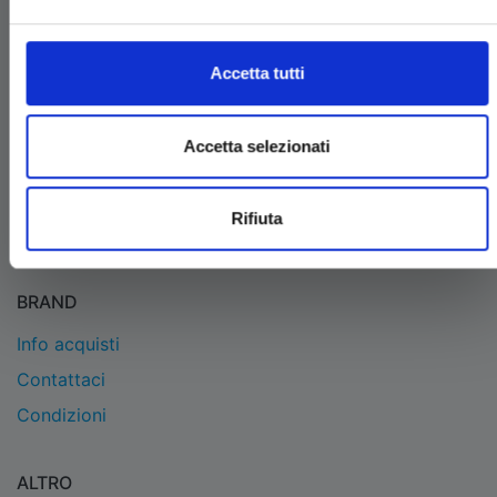
EDIZIONI STAR COMICS
Edizioni Star Comics s.r.l. strada delle Selvette, 1/bis/1
Accetta tutti
- 06134 Bosco (Perugia)
P.IVA 03850300546
Tel.
+39 075 591 8353
- per informazioni
Accetta selezionati
info@starcomics.com
, per informazioni sugli acquisti
acquistaonline@starcomics.com
Rifiuta
BRAND
Info acquisti
Contattaci
Condizioni
ALTRO