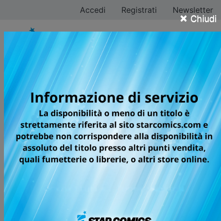
Accedi
Registrati
Newsletter
×
Chiudi
Marika Herzog
Tutti i fumetti