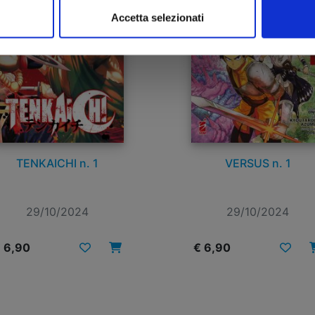
Accetta selezionati
TENKAICHI n. 1
VERSUS n. 1
29/10/2024
29/10/2024
 6,90
€ 6,90