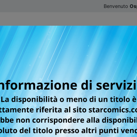
Benvenuto
Os
CATALOGO
SFOGLIA ONLINE
DIGISTAR
#ILOVE
a