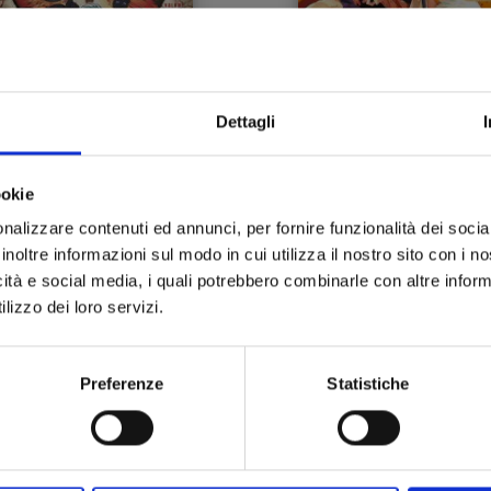
Dettagli
ookie
nalizzare contenuti ed annunci, per fornire funzionalità dei socia
VERSUS n. 3
TENKAICHI n. 3
inoltre informazioni sul modo in cui utilizza il nostro sito con i 
icità e social media, i quali potrebbero combinarle con altre inform
lizzo dei loro servizi.
25/02/2025
26/11/2024
 6,90
€ 6,90
Preferenze
Statistiche