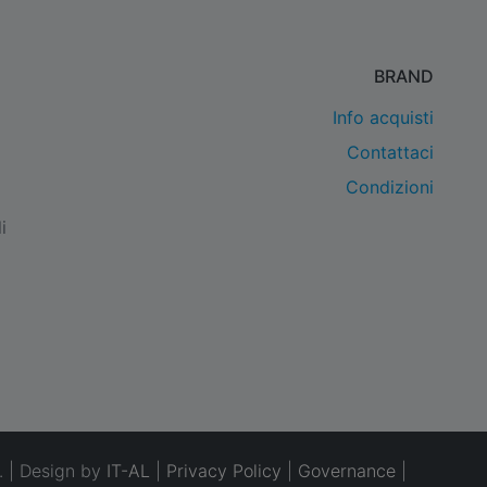
BRAND
Info acquisti
Contattaci
Condizioni
i
. | Design by
IT-AL
|
Privacy Policy
|
Governance
|