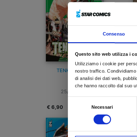
Consenso
Questo sito web utilizza i c
Utilizziamo i cookie per perso
TENKAICHI n. 4
nostro traffico. Condividiamo 
di analisi dei dati web, pubbl
che hanno raccolto dal suo uti
25/02/2025
Selezione
€ 6,90
€
Necessari
del
consenso