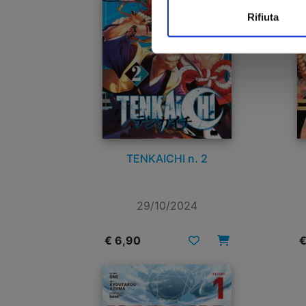
Rifiuta
TENKAICHI n. 2
29/10/2024
€ 6,90
€