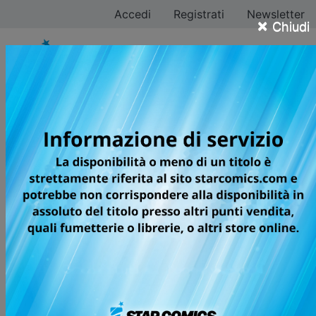
Accedi
Registrati
Newsletter
×
Chiudi
Ken Wakui
Tutti i fumetti