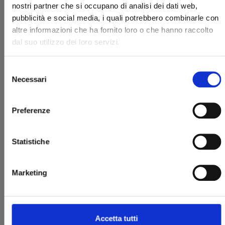
nostri partner che si occupano di analisi dei dati web,
pubblicità e social media, i quali potrebbero combinarle con
altre informazioni che ha fornito loro o che hanno raccolto
dal suo utilizzo dei loro servizi.
Selezione
Necessari
del
consenso
LIVING-ROOM MATSUNAGA-SAN n. 9
Preferenze
24/08/2022
Statistiche
€ 5,90
Marketing
Accetta tutti