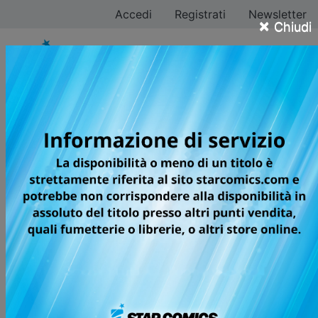
Accedi
Registrati
Newsletter
×
Chiudi
Keiko Iwashita
Tutti i fumetti