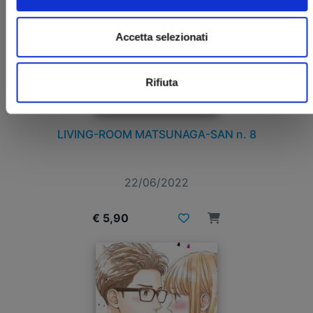
Accetta selezionati
Rifiuta
LIVING-ROOM MATSUNAGA-SAN n. 8
22/06/2022
€ 5,90