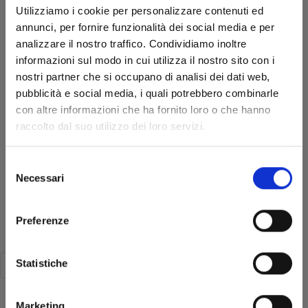
Utilizziamo i cookie per personalizzare contenuti ed
annunci, per fornire funzionalità dei social media e per
analizzare il nostro traffico. Condividiamo inoltre
informazioni sul modo in cui utilizza il nostro sito con i
nostri partner che si occupano di analisi dei dati web,
pubblicità e social media, i quali potrebbero combinarle
con altre informazioni che ha fornito loro o che hanno
raccolto dal suo utilizzo dei loro servizi.
GACHIAKUTA n. 1
Selezione
L
IMITED EDITION EXCLUSIVE TRASH BOX - CON 1 PORTACHIAVI E 4 LAMINCARD
Necessari
del
27/09/2023
consenso
Preferenze
€ 29,90
Statistiche
1
2
Pagina 2 di 2
Marketing