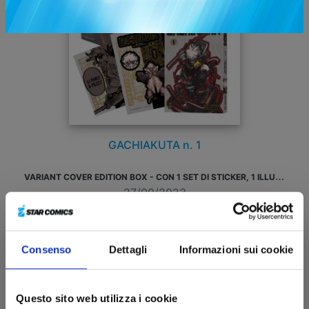
GACHIAKUTA n. 1
V
ARIANT COVER EDITION BOX - CON 1 SET DI STICKER, 1 ILLUSTRATION CARD E 1 STAR CARD
27/09/2023
€ 12,90
Consenso
Dettagli
Informazioni sui cookie
Questo sito web utilizza i cookie