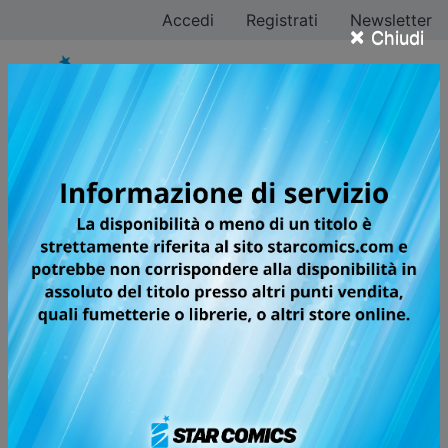
Accedi
Registrati
Newsletter
×
Chiudi
Kei Urana
Tutti i fumetti
Pagina 2 di 2