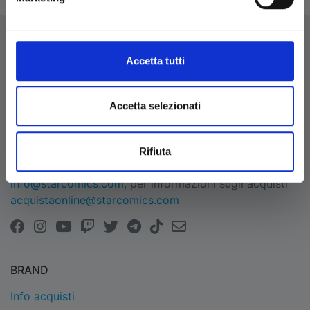
Accetta tutti
EDIZIONI STAR COMICS
Accetta selezionati
Edizioni Star Comics s.r.l. strada delle Selvette, 1/bis/1
- 06134 Bosco (Perugia)
P.IVA 03850300546
Rifiuta
Tel.
+39 075 591 8353
- per informazioni
info@starcomics.com
, per informazioni sugli acquisti
acquistaonline@starcomics.com
BRAND
Info acquisti