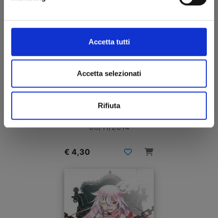
Accetta tutti
Accetta selezionati
PANDORA HEARTS n. 21
Rifiuta
05/11/2014
€ 4,30