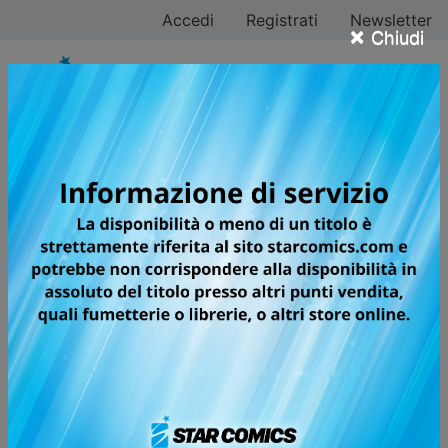
Accedi
Registrati
Newsletter
×
Chiudi
Jun Mochizuki
Tutti i fumetti
Pagina 2 di 3