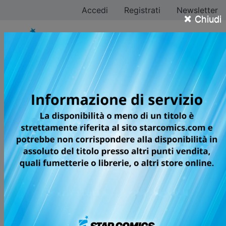
Accedi
Registrati
Newsletter
×
Chiudi
Joumyaku
Tutti i fumetti