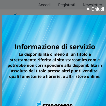
Accedi
Registrati
Newsletter
×
Chiudi
Jérôme Alquié
Tutti i fumetti