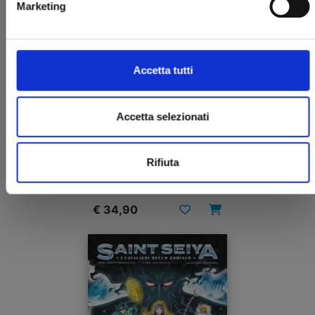
Marketing
Accetta tutti
Accetta selezionati
I CAVALIERI DELLO ZODIACO - SAINT SEIYA: TIME
ODYSSEY n. 1
COLLECTOR EDITION
Rifiuta
28/10/2022
€ 34,90