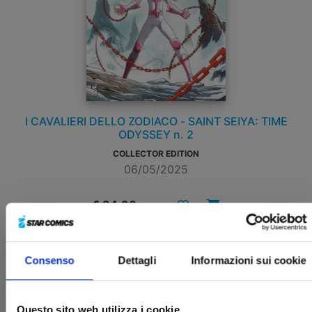
I CAVALIERI DELLO ZODIACO - SAINT SEIYA: TIME
ODYSSEY n. 2
COLLECTOR EDITION
06/05/2025
€ 34,90
Consenso
Dettagli
Informazioni sui cookie
Questo sito web utilizza i cookie