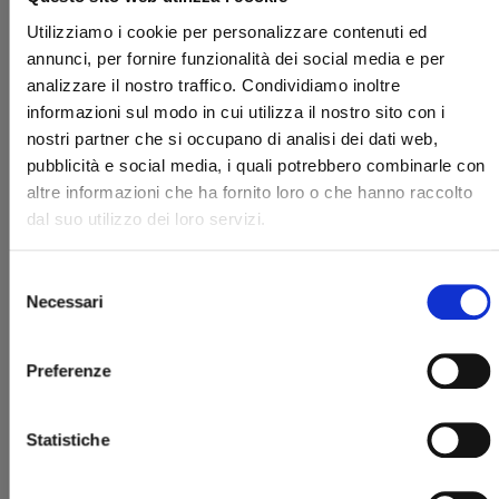
Utilizziamo i cookie per personalizzare contenuti ed
annunci, per fornire funzionalità dei social media e per
analizzare il nostro traffico. Condividiamo inoltre
informazioni sul modo in cui utilizza il nostro sito con i
nostri partner che si occupano di analisi dei dati web,
pubblicità e social media, i quali potrebbero combinarle con
altre informazioni che ha fornito loro o che hanno raccolto
I CAVALIERI DELLO ZODIACO - SAINT SEIYA: TIME
ODYSSEY n. 2
dal suo utilizzo dei loro servizi.
06/05/2025
Selezione
Necessari
del
€ 14,90
consenso
Preferenze
Statistiche