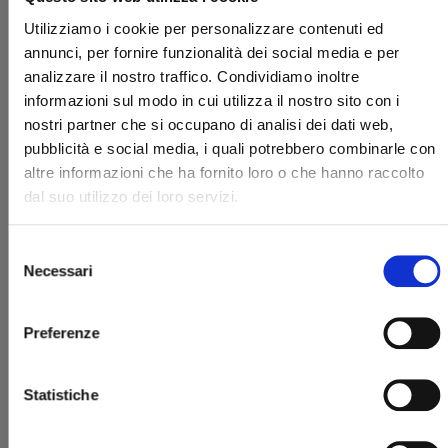
Utilizziamo i cookie per personalizzare contenuti ed
annunci, per fornire funzionalità dei social media e per
analizzare il nostro traffico. Condividiamo inoltre
informazioni sul modo in cui utilizza il nostro sito con i
nostri partner che si occupano di analisi dei dati web,
pubblicità e social media, i quali potrebbero combinarle con
altre informazioni che ha fornito loro o che hanno raccolto
I CAVALIERI DELLO ZODIACO - SAINT SEIYA: TIME
ODYSSEY n. 2
dal suo utilizzo dei loro servizi.
06/05/2025
Selezione
Necessari
del
€ 14,90
consenso
Preferenze
Statistiche