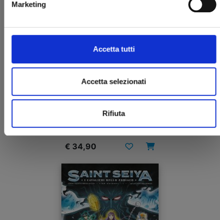
Marketing
Accetta tutti
Accetta selezionati
I CAVALIERI DELLO ZODIACO - SAINT SEIYA: TIME
ODYSSEY n. 1
COLLECTOR EDITION
Rifiuta
28/10/2022
€ 34,90