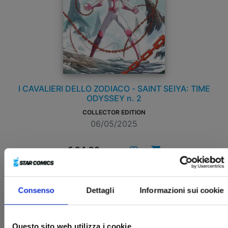
I CAVALIERI DELLO ZODIACO - SAINT SEIYA: TIME
ODYSSEY n. 2
COLLECTOR EDITION
06/05/2025
€ 34,90
Consenso
Dettagli
Informazioni sui cookie
Questo sito web utilizza i cookie