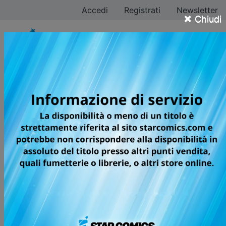
Accedi
Registrati
Newsletter
×
Chiudi
Jérôme Alquié
Tutti i fumetti