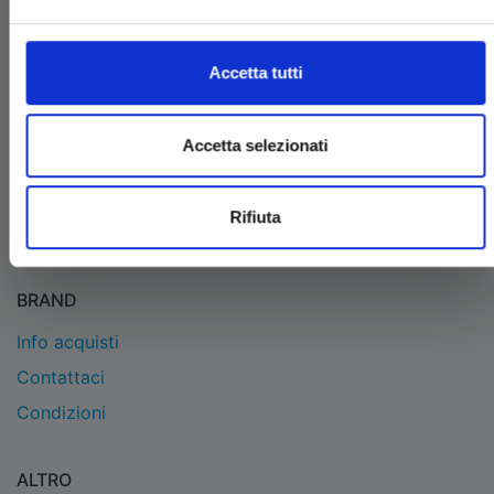
EDIZIONI STAR COMICS
Edizioni Star Comics s.r.l. strada delle Selvette, 1/bis/1
Accetta tutti
- 06134 Bosco (Perugia)
P.IVA 03850300546
Tel.
+39 075 591 8353
- per informazioni
Accetta selezionati
info@starcomics.com
, per informazioni sugli acquisti
acquistaonline@starcomics.com
Rifiuta
BRAND
Info acquisti
Contattaci
Condizioni
ALTRO