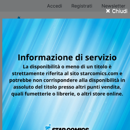
Accedi
Registrati
Newsletter
×
Chiudi
Homura Kawamoto
Tutti i fumetti