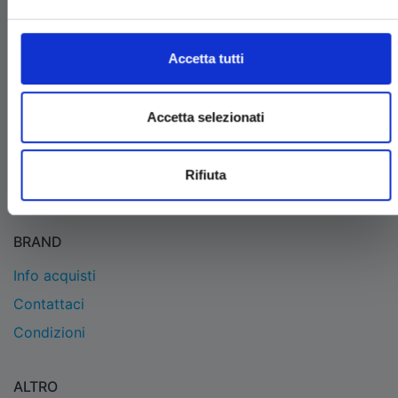
EDIZIONI STAR COMICS
Edizioni Star Comics s.r.l. strada delle Selvette, 1/bis/1
Accetta tutti
- 06134 Bosco (Perugia)
P.IVA 03850300546
Tel.
+39 075 591 8353
- per informazioni
Accetta selezionati
info@starcomics.com
, per informazioni sugli acquisti
acquistaonline@starcomics.com
Rifiuta
BRAND
Info acquisti
Contattaci
Condizioni
ALTRO