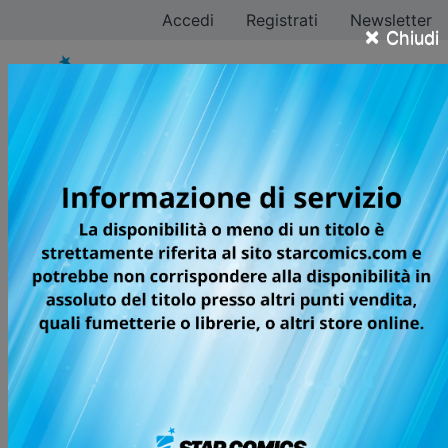
Accedi
Registrati
Newsletter
×
Chiudi
Hikaru Muno
Tutti i fumetti