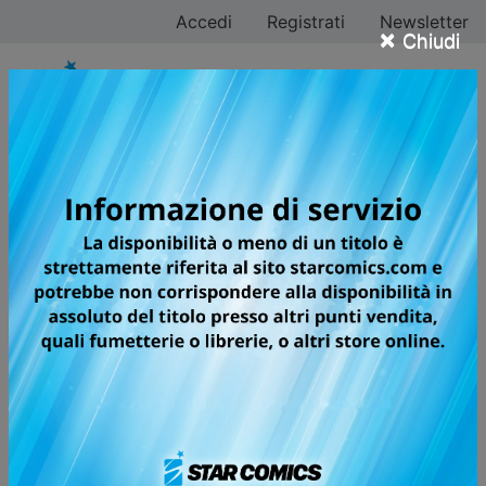
Accedi
Registrati
Newsletter
×
Chiudi
Hideyoshi Andou
Tutti i fumetti