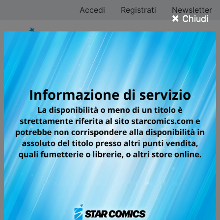
Accedi
Registrati
Newsletter
×
Chiudi
Haruichi Furudate
Tutti i fumetti
Pagina 2 di 4