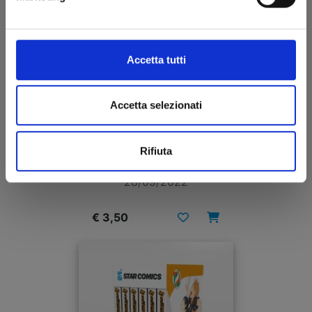
Accetta tutti
Accetta selezionati
HAIKYU!! COLLECTION n. 1
Rifiuta
BOX VUOTO
28/09/2022
€ 3,50