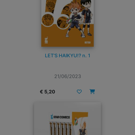
LET’S HAIKYU!? n. 1
21/06/2023
€ 5,20