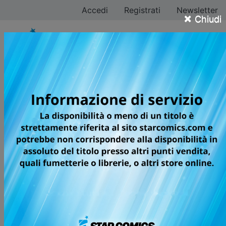
Accedi
Registrati
Newsletter
×
Chiudi
Greg Capullo
Tutti i fumetti