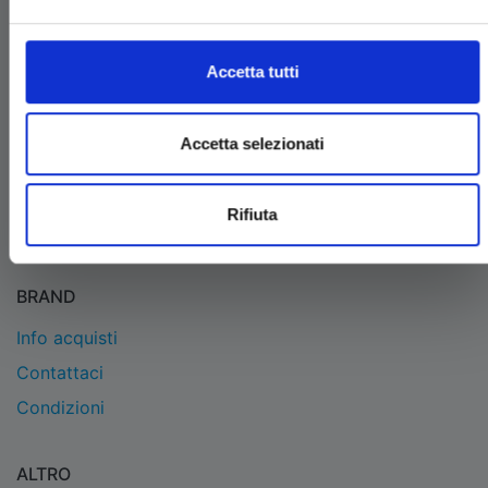
EDIZIONI STAR COMICS
Edizioni Star Comics s.r.l. strada delle Selvette, 1/bis/1
Accetta tutti
- 06134 Bosco (Perugia)
P.IVA 03850300546
Tel.
+39 075 591 8353
- per informazioni
Accetta selezionati
info@starcomics.com
, per informazioni sugli acquisti
acquistaonline@starcomics.com
Rifiuta
BRAND
Info acquisti
Contattaci
Condizioni
ALTRO