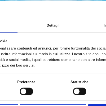
Dettagli
ookie
nalizzare contenuti ed annunci, per fornire funzionalità dei socia
-LIVING MY LIFE WITH A
inoltre informazioni sul modo in cui utilizza il nostro sito con i 
YFRIEND WHO DOESN'T
icità e social media, i quali potrebbero combinarle con altre inform
REMEMBER ME n. 1
lizzo dei loro servizi.
19/05/2026
 7,50
Preferenze
Statistiche