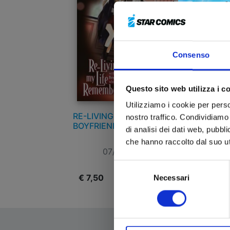
Consenso
Questo sito web utilizza i c
Utilizziamo i cookie per perso
RE-LIVING MY LIFE WITH A
RE
nostro traffico. Condividiamo 
BOYFRIEND WHO DOESN'T
BO
di analisi dei dati web, pubbl
REMEMBER ME n. 2
che hanno raccolto dal suo uti
07/07/2026
Selezione
€ 7,50
€
Necessari
del
consenso