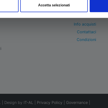
Accetta selezionati
BRAND
Info acquisti
Contattaci
Condizioni
i
. | Design by
IT-AL
|
Privacy Policy
|
Governance
|