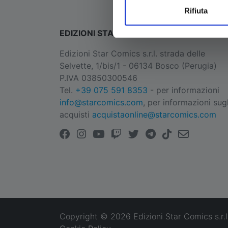
Rifiuta
EDIZIONI STAR COMICS
Edizioni Star Comics s.r.l. strada delle
Selvette, 1/bis/1 - 06134 Bosco (Perugia)
P.IVA 03850300546
Tel.
+39 075 591 8353
- per informazioni
info@starcomics.com
, per informazioni sugl
acquisti
acquistaonline@starcomics.com
Copyright © 2026 Edizioni Star Comics s.r.l