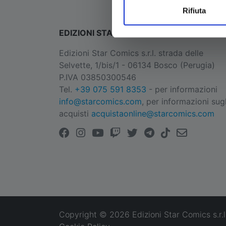
Rifiuta
EDIZIONI STAR COMICS
Edizioni Star Comics s.r.l. strada delle
Selvette, 1/bis/1 - 06134 Bosco (Perugia)
P.IVA 03850300546
Tel.
+39 075 591 8353
- per informazioni
info@starcomics.com
, per informazioni sugl
acquisti
acquistaonline@starcomics.com
Copyright © 2026 Edizioni Star Comics s.r.l