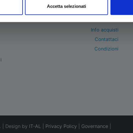
Accetta selezionati
BRAND
Info acquisti
Contattaci
Condizioni
i
. | Design by
IT-AL
|
Privacy Policy
|
Governance
|