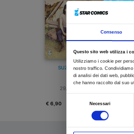
Consenso
Questo sito web utilizza i c
Utilizziamo i cookie per perso
SUZUME n. 3
nostro traffico. Condividiamo 
di analisi dei dati web, pubbl
che hanno raccolto dal suo uti
29/10/2024
Selezione
€ 6,90
€
Necessari
del
consenso