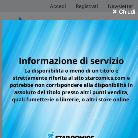
Accedi
Registrati
Newsletter
×
Chiudi
Da Hosoi
Tutti i fumetti