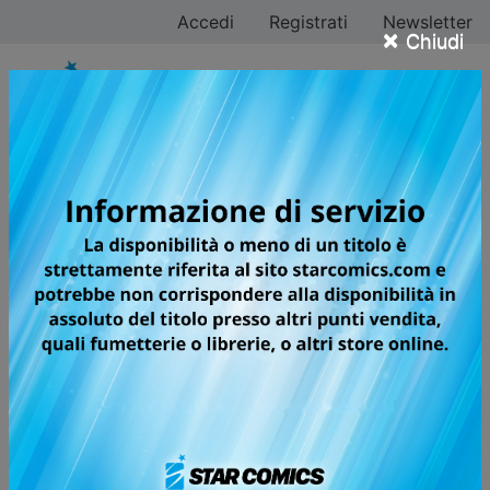
Accedi
Registrati
Newsletter
×
Chiudi
Chuya Koyama
Tutti i fumetti