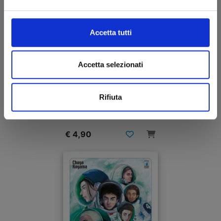
Accetta tutti
Accetta selezionati
UCHU KYODAI - FRATELLI NELLO SPAZIO n. 34
Rifiuta
20/05/2020
€ 4,90