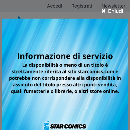
Accedi
Registrati
Newsletter
×
Chiudi
Azychika
Tutti i fumetti