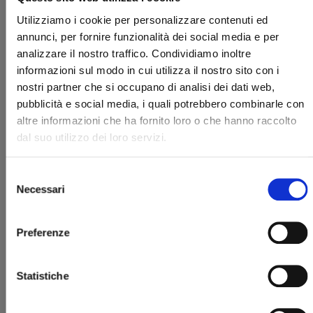
Utilizziamo i cookie per personalizzare contenuti ed
annunci, per fornire funzionalità dei social media e per
analizzare il nostro traffico. Condividiamo inoltre
informazioni sul modo in cui utilizza il nostro sito con i
nostri partner che si occupano di analisi dei dati web,
pubblicità e social media, i quali potrebbero combinarle con
altre informazioni che ha fornito loro o che hanno raccolto
I CAVALIERI DELLO ZODIACO - SAINT SEIYA: TIME
ODYSSEY n. 2
dal suo utilizzo dei loro servizi.
06/05/2025
Selezione
Necessari
del
€ 14,90
consenso
Preferenze
Statistiche