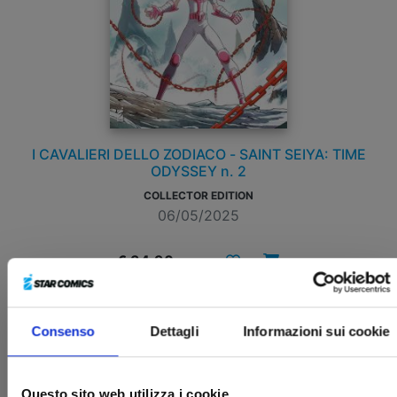
I CAVALIERI DELLO ZODIACO - SAINT SEIYA: TIME
ODYSSEY n. 2
COLLECTOR EDITION
06/05/2025
€ 34,90
Consenso
Dettagli
Informazioni sui cookie
Questo sito web utilizza i cookie