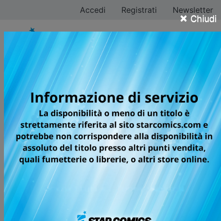
Accedi
Registrati
Newsletter
×
Chiudi
Arnaud Dollen
Tutti i fumetti