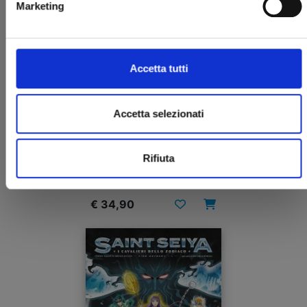
Marketing
Accetta tutti
Accetta selezionati
I CAVALIERI DELLO ZODIACO - SAINT SEIYA: TIME
ODYSSEY n. 1
COLLECTOR EDITION
Rifiuta
28/10/2022
€ 34,90