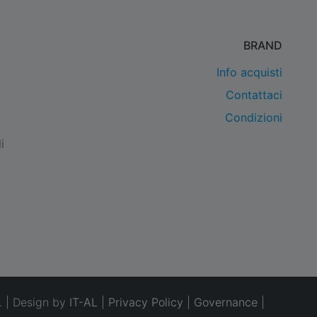
BRAND
Info acquisti
Contattaci
Condizioni
i
. | Design by
IT-AL
|
Privacy Policy
|
Governance
|