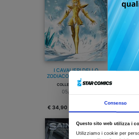
I CAVALIERI DELLO
ZODIACO - SAINT SEIYA:
Z
TIME ODYSSEY n. 3
COLLECTOR EDITION
05/05/2026
Consenso
€ 34,90
€
Questo sito web utilizza i c
Utilizziamo i cookie per perso