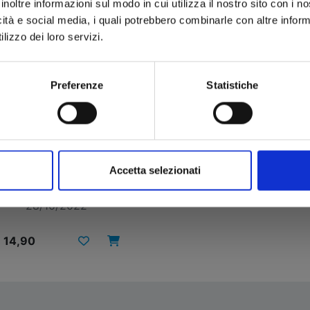
inoltre informazioni sul modo in cui utilizza il nostro sito con i 
icità e social media, i quali potrebbero combinarle con altre inform
lizzo dei loro servizi.
Preferenze
Statistiche
I CAVALIERI DELLO
ODIACO - SAINT SEIYA:
Accetta selezionati
TIME ODYSSEY n. 1
28/10/2022
 14,90