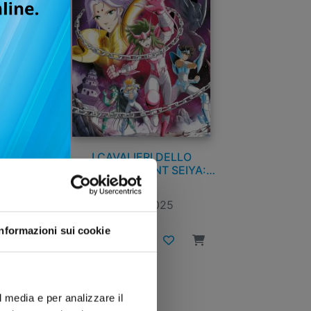
I CAVALIERI DELLO
A:
ZODIACO - SAINT SEIYA:
TIME ODYSSEY n. 2
06/05/2025
Informazioni sui cookie
€ 14,90
l media e per analizzare il