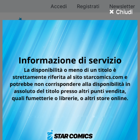
Accedi
Registrati
Newsletter
×
Chiudi
Abi Umeda
Tutti i fumetti